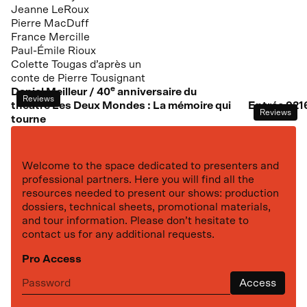
Jeanne LeRoux
Pierre MacDuff
France Mercille
Paul-Émile Rioux
Colette Tougas d’après un
conte de Pierre Tousignant
e
Daniel Meilleur /
40
anniversaire du
Reviews
théâtre Les Deux Mondes : La mémoire qui
Entrée
921
Reviews
tourne
Welcome to the space dedicated to presenters and
professional partners. Here you will find all the
resources needed to present our shows: production
dossiers, technical sheets, promotional materials,
and tour information. Please don’t hesitate to
contact us for any additional requests.
Pro Access
Next representation
Access
th
October
27
,
2026
Maison des arts Desjardins