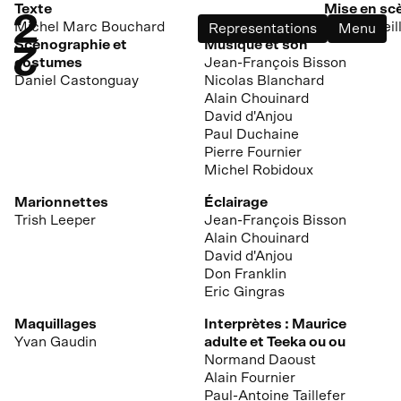
Texte
Mise en sc
Michel Marc Bouchard
Daniel Meil
Representations
Menu
Scénographie et
Musique et son
costumes
Jean-François Bisson
Daniel Castonguay
Nicolas Blanchard
Alain Chouinard
David d'Anjou
Paul Duchaine
Pierre Fournier
Michel Robidoux
Marionnettes
Éclairage
Trish Leeper
Jean-François Bisson
Alain Chouinard
David d'Anjou
Don Franklin
Eric Gingras
Maquillages
Interprètes : Maurice
Yvan Gaudin
adulte et Teeka ou ou
Normand Daoust
Alain Fournier
Paul-Antoine Taillefer